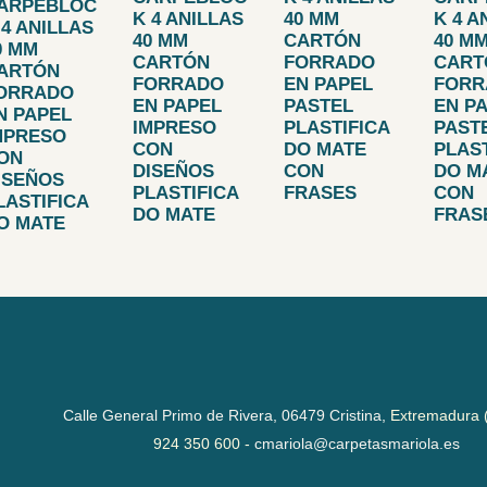
ARPEBLOC
K 4 ANILLAS
40 MM
K 4 A
 4 ANILLAS
40 MM
CARTÓN
40 M
0 MM
CARTÓN
FORRADO
CART
ARTÓN
FORRADO
EN PAPEL
FORR
ORRADO
EN PAPEL
PASTEL
EN P
N PAPEL
IMPRESO
PLASTIFICA
PAST
MPRESO
CON
DO MATE
PLAST
ON
DISEÑOS
CON
DO M
ISEÑOS
PLASTIFICA
FRASES
CON
LASTIFICA
DO MATE
FRAS
O MATE
Calle General Primo de Rivera,
06479 Cristina,
Extremadura 
924 350 600 -
cmariola@carpetasmariola.es