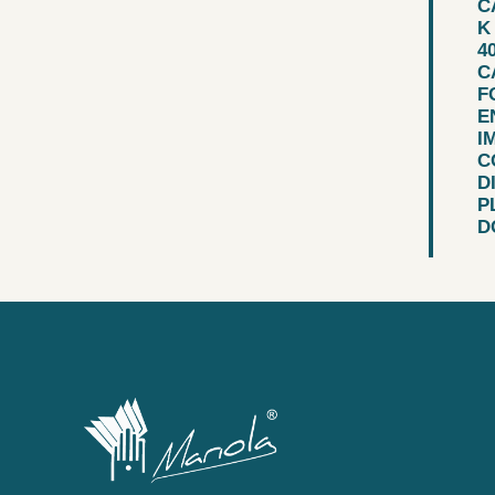
C
K
4
C
F
E
I
C
D
P
D