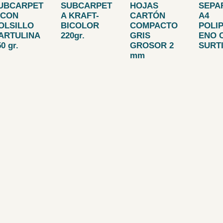
UBCARPET
SUBCARPET
HOJAS
SEPA
 CON
A KRAFT-
CARTÓN
A4
OLSILLO
BICOLOR
COMPACTO
POLI
ARTULINA
220gr.
GRIS
ENO 
0 gr.
GROSOR 2
SURT
mm